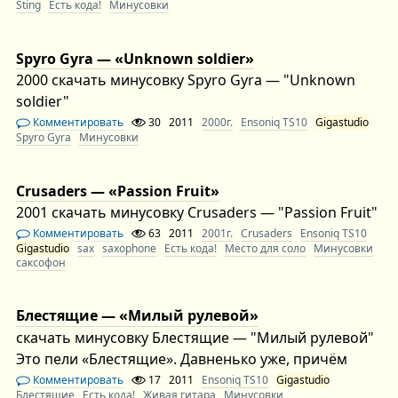
Sting
Есть кода!
Минусовки
Spyro Gyra — «Unknown soldier»
2000 скачать минусовку Spyro Gyra — "Unknown
soldier"
Комментировать
30
2011
2000г.
Ensoniq TS10
Gigastudio
Spyro Gyra
Минусовки
Crusaders — «Passion Fruit»
2001 скачать минусовку Crusaders — "Passion Fruit"
Комментировать
63
2011
2001г.
Crusaders
Ensoniq TS10
Gigastudio
sax
saxophone
Есть кода!
Место для соло
Минусовки
саксофон
Блестящие — «Милый рулевой»
скачать минусовку Блестящие — "Милый рулевой"
Это пели «Блестящие». Давненько уже, причём
Комментировать
17
2011
Ensoniq TS10
Gigastudio
Блестящие
Есть кода!
Живая гитара
Минусовки