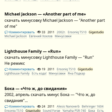
Michael Jackson — «Another part of me»
скачать минусовку Michael Jackson — "Another part
of me"
Комментировать
33
2011
2002г.
Ensoniq TS10
Gigastudio
Michael Jackson
Евгений Хохлов
Минусовки
Lighthouse Family — «Run»
скачать минусовку Lighthouse Family — "Run"
Не ремикс
Комментировать
19
2011
Ensoniq TS10
Gigastudio
Lighthouse Family
Есть кода!
Минусовки
Яна Подкар
Бока — «Что ж, до свидания»
2002, апрель скачать минус Бока — "Что ж, до
свидания"...
Комментировать
24
2011
Alesis Nanoverb
Behringer 1604
Ensoniq TS10
Gigastudio
Sound Forge
Yamaha PSR-740
Бока
Есть