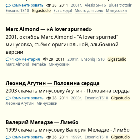
Комментировать
38
2011
2001г.
Alesis SR-16
Blues trottoir
Ensoniq TS10
Gigastudio
Есть кода!
Место для соло
Минусовки
Marc Almond — «A lover spurned»
2001, октябрь Marc Almond - "A lover spurned"
минусовка, съём с оригинальной, альбомной
версии
4 комментария
29
2011
2001г.
Ensoniq TS10
Gigastudio
Marc Almond
Remake
Минусовки
Леонид Агутин — Половина сердца
2003 скачать минусовку Агутин - Половина сердца
Комментировать
28
2011
2003г.
Ensoniq TS10
Gigastudio
Леонид Агутин
Минусовки
Валерий Меладзе — Лимбо
1999 скачать минусовку Валерия Меладзе - Лимбо
Комментировать
36
2011
1999г.
Ensoniq TS10
Gigastudio