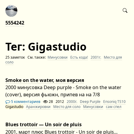
5554242
Тег: Gigastudio
25 заметок См. также:
Минусовки
Есть кода!
2001г.
Место для
соло
Smoke on the water, моя версия
2000 минусовка Deep purple - Smoke on the water
(cover), версия фьюжн, припев на на 7/8
5 комментариев
28
2012
2000г.
Deep Purple
Ensoniq TS10
Gigastudio
Аранжировки
Место для соло
Минусовки
сам спел
Blues trottoir — Un soir de pluis
2001, март плюс Blues trottoir - Un soir de pluis...