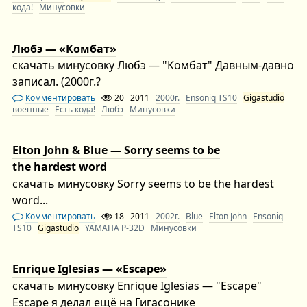
кода!
Минусовки
Любэ — «Комбат»
скачать минусовку Любэ — "Комбат" Давным-давно
записал. (2000г.?
Комментировать
20
2011
2000г.
Ensoniq TS10
Gigastudio
военные
Есть кода!
Любэ
Минусовки
Elton John & Blue — Sorry seems to be
the hardest word
скачать минусовку Sorry seems to be the hardest
word...
Комментировать
18
2011
2002г.
Blue
Elton John
Ensoniq
TS10
Gigastudio
YAMAHA P-32D
Минусовки
Enrique Iglesias — «Escape»
скачать минусовку Enrique Iglesias — "Escape"
Escape я делал ещё на Гигасонике