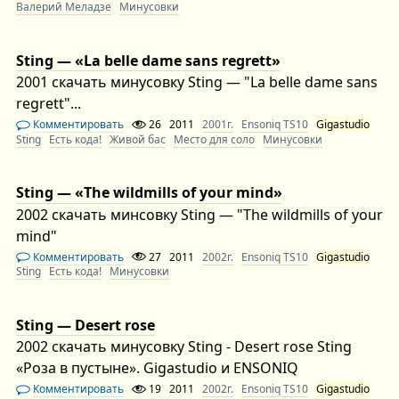
Валерий Меладзе
Минусовки
Sting — «La belle dame sans regrett»
2001 скачать минусовку Sting — "La belle dame sans
regrett"...
Комментировать
26
2011
2001г.
Ensoniq TS10
Gigastudio
Sting
Есть кода!
Живой бас
Место для соло
Минусовки
Sting — «The wildmills of your mind»
2002 скачать минсовку Sting — "The wildmills of your
mind"
Комментировать
27
2011
2002г.
Ensoniq TS10
Gigastudio
Sting
Есть кода!
Минусовки
Sting — Desert rose
2002 скачать минусовку Sting - Desert rose Sting
«Роза в пустыне». Gigastudio и ENSONIQ
Комментировать
19
2011
2002г.
Ensoniq TS10
Gigastudio