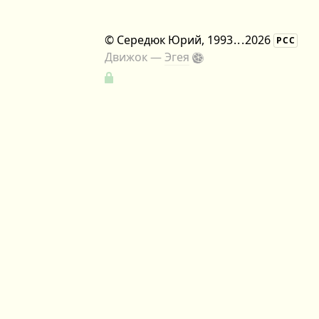
©
Середюк Юрий
, 1993
...
2026
РСС
Движок —
Эгея