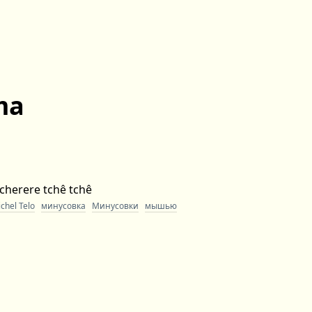
ma
cherere tchê tchê
chel Telo
минусовка
Минусовки
мышью