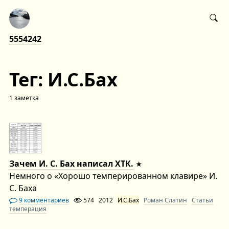
5554242
Тег: И.С.Бах
1 заметка
Зачем И. С. Бах написал ХТК.
Немного о «Хорошо темперированном клавире» И.
С. Баха
9 комментариев
574
2012
И.С.Бах
Роман Слатин
Статьи
темперация