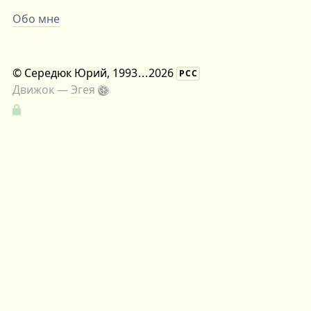
Обо мне
©
Середюк Юрий
, 1993
...
2026
РСС
Движок —
Эгея